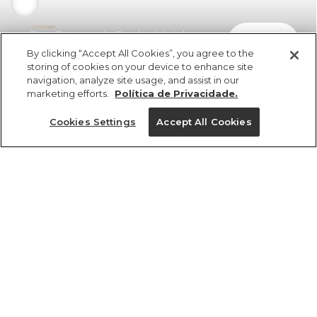
Bata Estampada Cavalos Marinhos
comprar
R$ 398,00
R$ 210,94
By clicking “Accept All Cookies”, you agree to the
storing of cookies on your device to enhance site
navigation, analyze site usage, and assist in our
marketing efforts.
Política de Privacidade.
Cookies Settings
Accept All Cookies
ref 351076_53926
Bata Estampada
Cavalos Marinhos
Tamanhos
R$ 398,00
R$ 210,94
2x R$ 105,47 sem juros
PP
P
M
G
GG
tamanhos
1 un.
1 un.
PP
P
M
G
GG
Ver medidas da peça