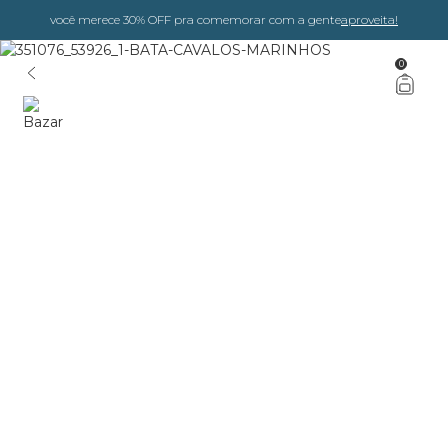
você merece 30% OFF pra comemorar com a gente
aproveita!
0