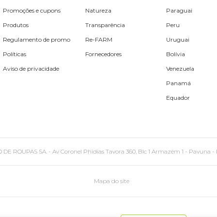
Promoções e cupons
Natureza
Paraguai
Produtos
Transparência
Peru
Regulamento de promo
Re-FARM
Uruguai
Políticas
Fornecedores
Bolívia
Aviso de privacidade
Venezuela
Panamá
Equador
PAS SA. - Av Coronel Phidias Tavora 360, Blc 1 Armazém 1 - Pavuna - Rio de
Mapa do site