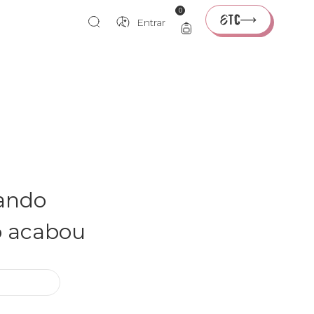
0
Entrar
rando
o acabou