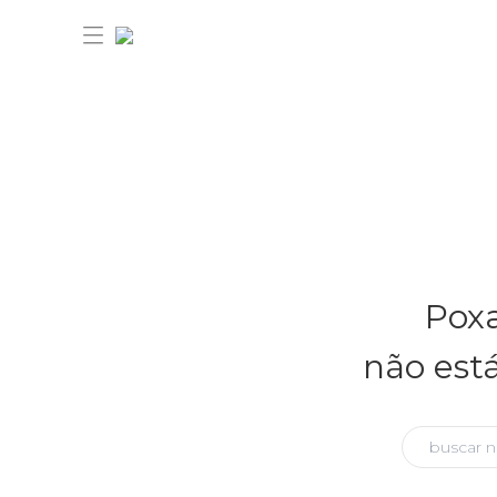
30% OFF ANIVERSÁRIO FARM
Novidades
Poxa
Roupas
Novidades
não est
Bazar
Roupas
Ver tudo
FARM Etc
Bazar