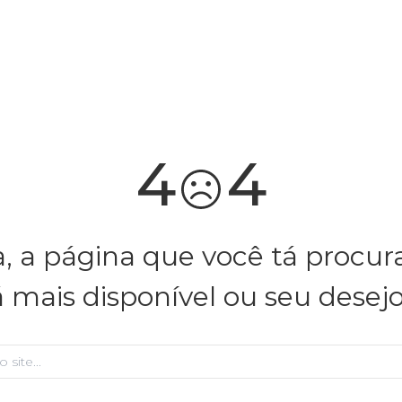
você merece 30% OFF pra comemorar com a gente
aproveita!
4
4
, a página que você tá procu
á mais disponível ou seu desej