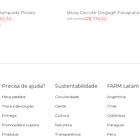
P
M
G
GG
PP
P
M
G
G
stampada Florara
Blusa Decote Degagê Panapana
30,30
R$ 174,30
R$ 249,00
5
Incluir na mochila
Incluir na mochila
Precisa de ajuda?
Sustentabilidade
FARM Latam
Meus pedidos
Circularidade
Argentina
Troca e devolução
Gente
Chile
Entrega
Cultura
Colômbia
Promoções e cupons
Natureza
Paraguai
Produtos
Transparência
Peru