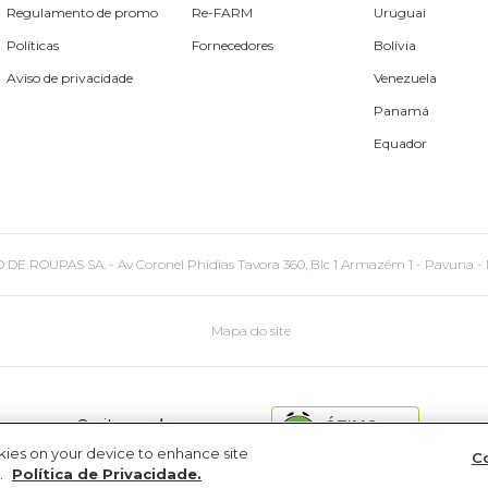
Regulamento de promo
Re-FARM
Uruguai
Políticas
Fornecedores
Bolívia
Aviso de privacidade
Venezuela
Panamá
Equador
PAS SA. - Av Coronel Phidias Tavora 360, Blc 1 Armazém 1 - Pavuna - Rio de
Mapa do site
site
ÓTIMO
seguro
okies on your device to enhance site
Co
.
Política de Privacidade.