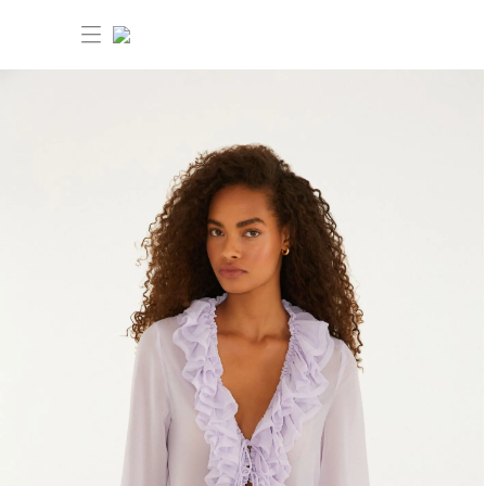
30% OFF ANIVERSÁRIO FARM
Novidades
Roupas
Novidades
Bazar
Roupas
Ver tudo
FARM Etc
Bazar