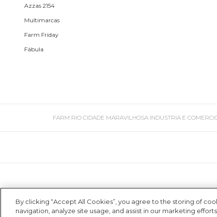
Azzas 2154
Toalha
Multimarcas
Farm Friday
Travesseiro
Fábula
Vela
FARM RIO CIDADE MARAVILHOSA INDUSTRIA E COMERCIO DE ROU
By clicking “Accept All Cookies”, you agree to the storing of co
navigation, analyze site usage, and assist in our marketing efforts