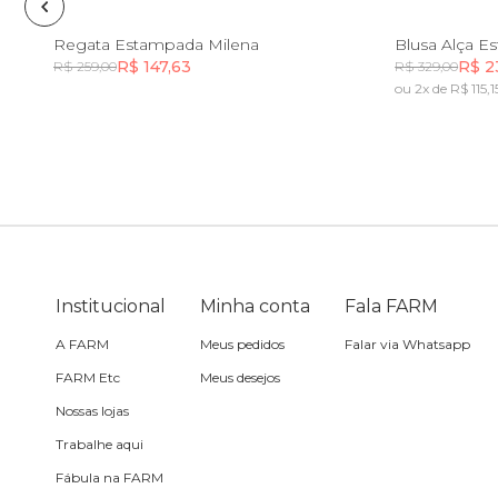
Pin e patch
PP
P
M
G
GG
PP
Regata Estampada Milena
Blusa Alça E
R$ 147,63
R$ 2
R$ 259,00
R$ 329,00
Planner
ou 2x de R$ 115,1
Incluir na mochila
Pochete
Porta
incenso e
incensário
Porta
isqueiro
Institucional
Minha conta
Fala FARM
Sabonete
A FARM
Meus pedidos
Falar via Whatsapp
FARM Etc
Meus desejos
Skate
Nossas lojas
Trabalhe aqui
Sling
Fábula na FARM