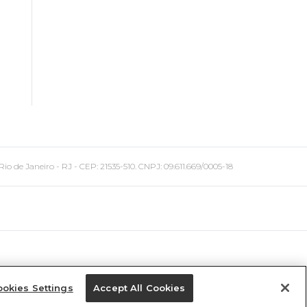
 Janeiro - RJ - CEP: 21535-510. CNPJ: 09.611.669/0005-18
okies Settings
Accept All Cookies