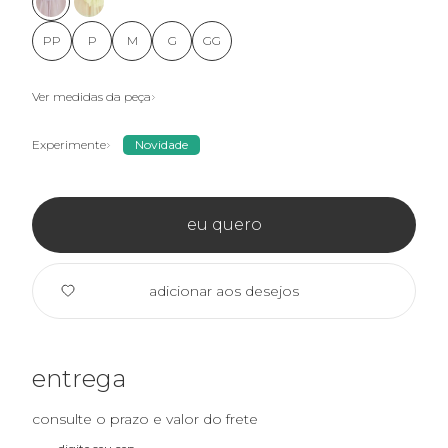
PP
P
M
G
GG
Ver medidas da peça
Experimente
Novidade
eu quero
adicionar aos desejos
entrega
consulte o prazo e valor do frete