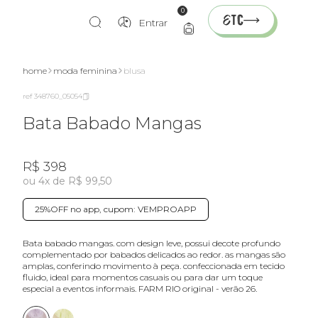
0
Entrar
xperimente
home
moda feminina
blusa
ref 348760_05054
Bata Babado Mangas
R$ 398
ou 4x de R$ 99,50
25%OFF no app, cupom: VEMPROAPP
bata babado mangas. com design leve, possui decote profundo
complementado por babados delicados ao redor. as mangas são
amplas, conferindo movimento à peça. confeccionada em tecido
fluido, ideal para momentos casuais ou para dar um toque
especial a eventos informais. FARM RIO original - verão 26.