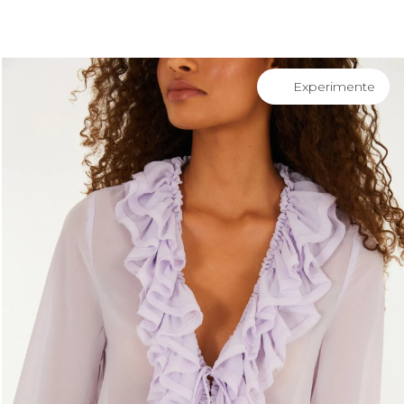
você merece 30% OFF pra comemorar com a gente
aproveita!
E