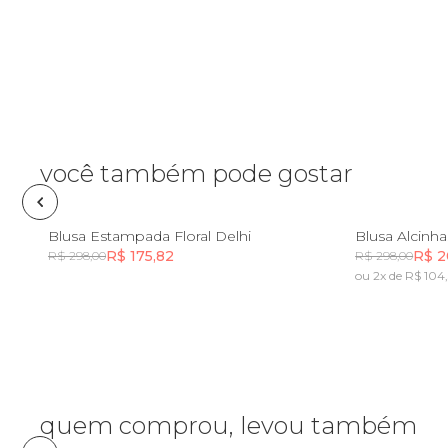
Frescobol
Lancheira
Lenço
você também pode gostar
Mala
PP
P
M
G
GG
PP
Blusa Estampada Floral Delhi
Blusa Alcinh
R$ 175,82
R$ 2
R$ 298,00
R$ 298,00
Meia
ou 2x de R$ 104
Incluir na mochila
Necessaire
Óculos de sol
quem comprou, levou também