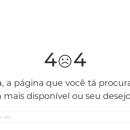
você merece 30% OFF pra comemorar com a gente
aproveita!
4
4
, a página que você tá procu
á mais disponível ou seu desej