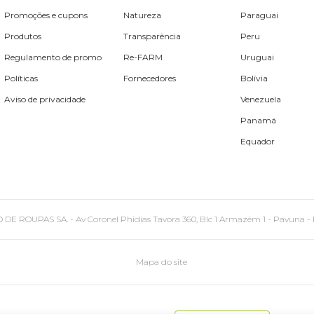
Promoções e cupons
Natureza
Paraguai
Produtos
Transparência
Peru
Regulamento de promo
Re-FARM
Uruguai
Políticas
Fornecedores
Bolívia
Aviso de privacidade
Venezuela
Panamá
Equador
PAS SA. - Av Coronel Phidias Tavora 360, Blc 1 Armazém 1 - Pavuna - Rio de
Mapa do site